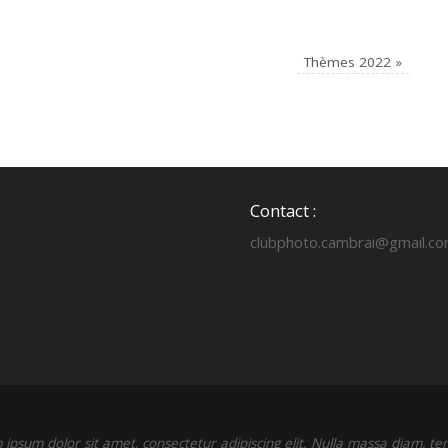
Thèmes 2022
»
Contact :
clubphoto.cambrai@gmail.c
ipsum dolor sit amet, consectetur adipiscing elit. Nulla massa diam, t