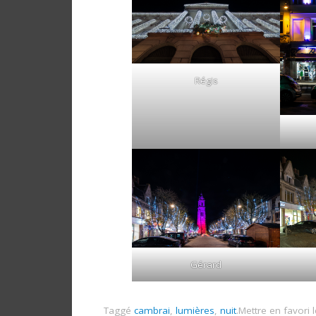
Régis
Gérard
Taggé
cambrai
,
lumières
,
nuit
.
Mettre en favori 