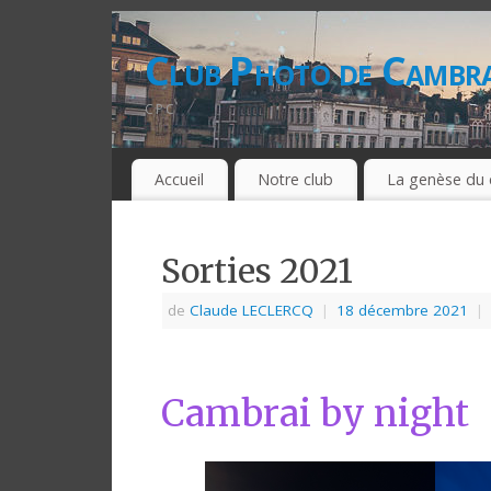
Club Photo de Cambra
CPC
Accueil
Notre club
La genèse du 
Sorties 2021
de
Claude LECLERCQ
|
18 décembre 2021
|
Cambrai by night