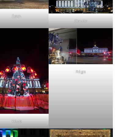
Édith
Claude
Régis
Régis