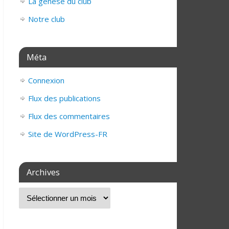
La genèse du club
Notre club
Méta
Connexion
Flux des publications
Flux des commentaires
Site de WordPress-FR
Archives