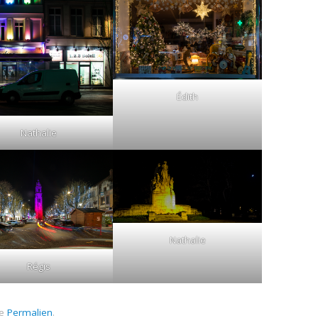
Édith
Nathalie
Nathalie
Régis
le
Permalien
.