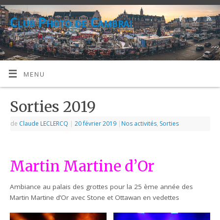
Club Photo de Cambrai
CPC
MENU
Sorties 2019
de
Claude LECLERCQ
|
20 février 2019
|
Nos activités
,
Sorties
Martin Martine d’Or
Ambiance au palais des grottes pour la 25 ème année des
Martin Martine d’Or avec Stone et Ottawan en vedettes