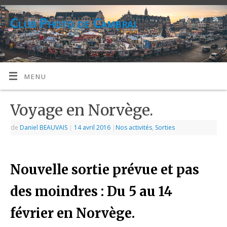
Club Photo de Cambrai
CPC
MENU
Voyage en Norvège.
de
Daniel BEAUVAIS
|
14 avril 2016
|
Nos activités
,
Sorties
Nouvelle sortie prévue et pas
des moindres : Du 5 au 14
février en Norvège.