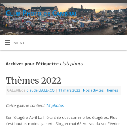
Club Photo de Cambrai
CPC
MENU
club photo
Archives pour l'étiquette
Thèmes 2022
GALERIE
de
Claude LECLERCQ
|
11 mars 2022
|
Nos activités
,
Thèmes
Cette galerie contient
15 photos
.
Sur l’étagère Avril La hiérarchie c’est comme les étagères. Plus,
c’est haut et moins ça sert . Slogan mai 68 Au ras du sol Février