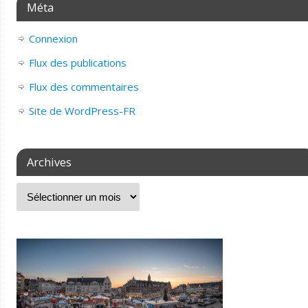
Méta
Connexion
Flux des publications
Flux des commentaires
Site de WordPress-FR
Archives