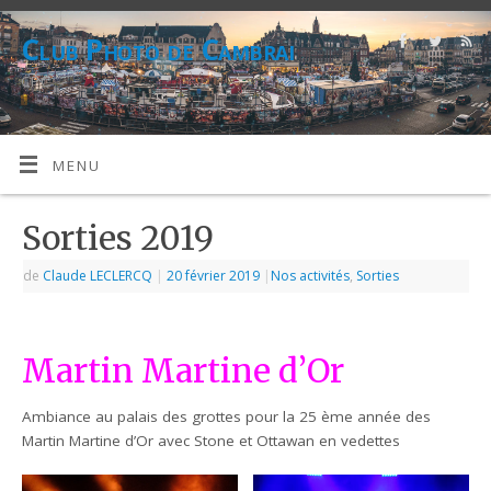
Club Photo de Cambrai
CPC
MENU
Sorties 2019
de
Claude LECLERCQ
|
20 février 2019
|
Nos activités
,
Sorties
Martin Martine d’Or
Ambiance au palais des grottes pour la 25 ème année des
Martin Martine d’Or avec Stone et Ottawan en vedettes