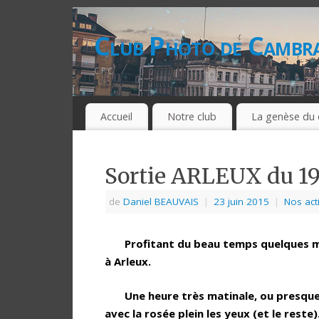
Club Photo de Cambra
CPC
Accueil
Notre club
La genèse du 
Sortie ARLEUX du 19
de
Daniel BEAUVAIS
|
23 juin 2015
|
Nos acti
Profitant du beau temps quelques me
à Arleux.
Une heure très matinale, ou presque : 
avec la rosée plein les yeux (et le reste