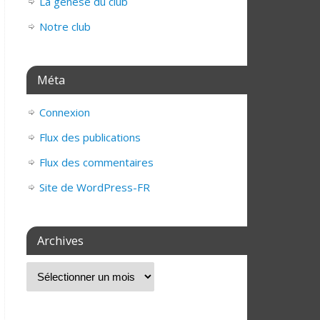
La genèse du club
Notre club
Méta
Connexion
Flux des publications
Flux des commentaires
Site de WordPress-FR
Archives