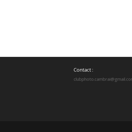
Contact :
clubphoto.cambrai@gmail.c